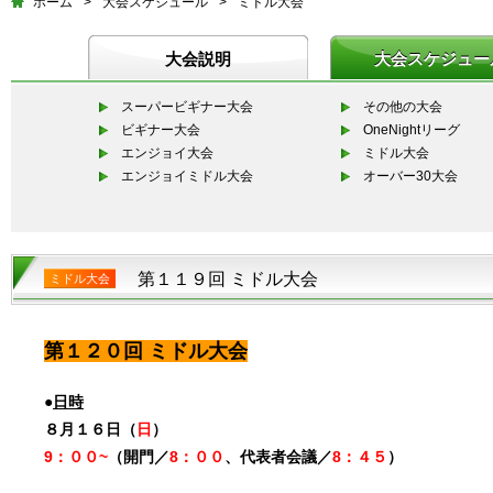
ホーム
>
大会スケジュール
>
ミドル大会
大会説明
大会スケジュー
スーパービギナー大会
その他の大会
ビギナー大会
OneNightリーグ
エンジョイ大会
ミドル大会
エンジョイミドル大会
オーバー30大会
第１１９回 ミドル大会
ミドル大会
第１２０回 ミドル大会
●
日時
８月１６日（
日
）
9：００~
（開門／
8：００
、代表者会議／
8：４５
）