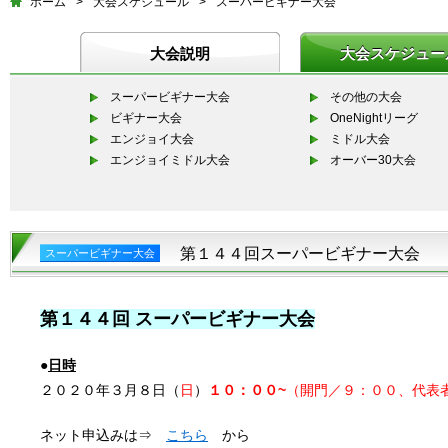
ホーム
>
大会スケジュール
>
スーパービギナー大会
大会説明
大会スケジュー
スーパービギナー大会
その他の大会
ビギナー大会
OneNightリーグ
エンジョイ大会
ミドル大会
エンジョイミドル大会
オーバー30大会
第１４４回スーパービギナー大会
スーパービギナー大会
第１４４
回 スーパービギナー大会
●
日時
２０２０年３月８日（
日
）
１０：００~
（開門／９：００、代表
ネット申込みは⇒
こちら
から