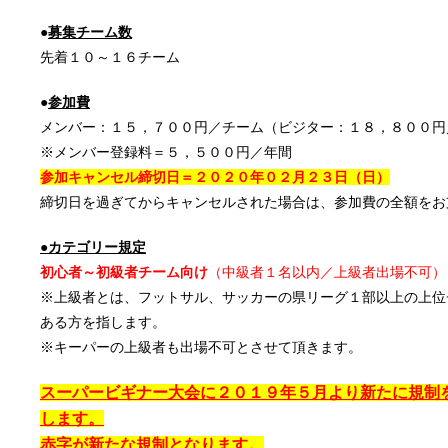
●
募集チーム数
先着１０～１６チーム
●
参加費
メンバー：１５，７００円／チーム（ビジター：１８，８００円
※メンバー登録料＝５，５００円／年間
参加キャンセル締切日＝２０２０年０２
月２３
日
（日）
締切日を過ぎてからキャンセルされた場合は、参加費の全額をお
●カテゴリー規定
初心者～初級者
チーム向け
（中級者１名以内／上級者出場不可）
※上級者とは、フットサル、サッカーの県リーグ１部以上の上位
ある方を指します。
※キーパーの上級者も出場不可とさせて頂きます。
スーパービギナー大会に
２０１９年５月より新たに規制
します。
赤字が新たな規制となります。