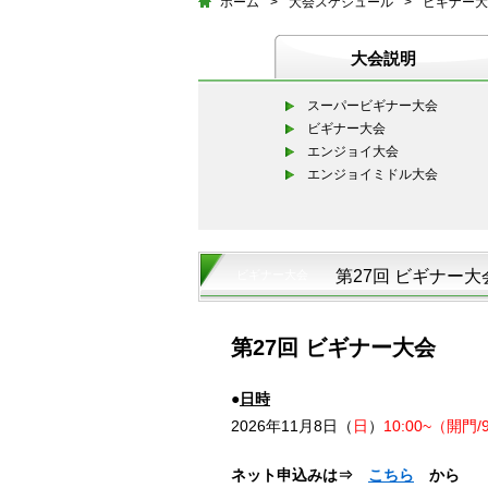
ホーム
>
大会スケジュール
>
ビギナー大
大会説明
スーパービギナー大会
ビギナー大会
エンジョイ大会
エンジョイミドル大会
第27回 ビギナー大
ビギナー大会
第27回 ビギナー大会
●
日時
2026年11月8日（
日
）
10:00~（開門/
ネット申込みは⇒
こちら
から