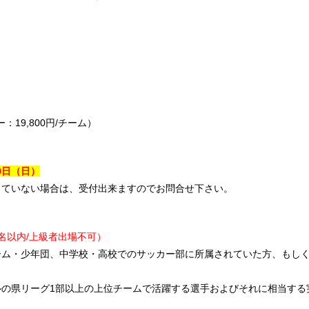
：19,800円/チーム）
0
日
（日）
していない場合は、受付出来ますのでお問合せ下さい。
名以内/上級者出場不可）
ーム・少年団、中学校・高校でのサッカー部に所属されていた方、もし
。
ルの県リーグ1部以上の上位チームで活躍する選手およびそれに相当する