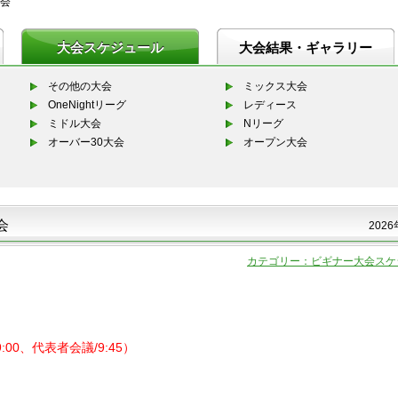
会
大会スケジュール
大会結果・ギャラリー
その他の大会
ミックス大会
OneNightリーグ
レディース
ミドル大会
Nリーグ
オーバー30大会
オープン大会
会
2026
カテゴリー：ビギナー大会スケ
9:00、代表者会議/9:45）