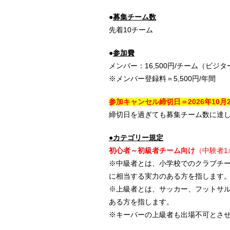
●
募集チーム数
先着10チーム
●
参加費
メンバー：16,500円/チーム（ビジター
※メンバー登録料＝5,500円/年間
参加キャンセル締切日＝2026年10
月2
締切日を過ぎても募集チーム数に達
●カテゴリー規定
初心者～初級者
チーム向け
（中験者1
※中級者とは、小学校でのクラブチ
に相当する実力のある方を指します
※上級者とは、サッカー、フットサ
ある方を指します。
※キーパーの上級者も出場不可とさ