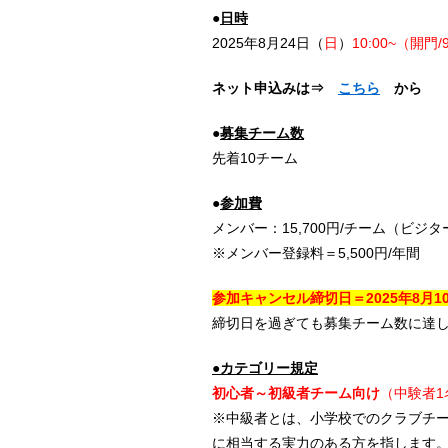
●
日時
2025年8月24日（
日
）
10:00~（開門/
ネット申込みは⇒
こちら
から
●
募集チーム数
先着10チーム
●
参加費
メンバー：15,700円/チーム（ビジター
※メンバー登録料＝5,500円/年間
参加キャンセル締切日＝2025年8
月1
締切日を過ぎても募集チーム数に達
●カテゴリー規定
初心者～初級者
チーム向け
（中験者1
※中級者とは、小学校でのクラブチ
に相当する実力のある方を指します