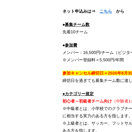
ネット申込みは⇒
こちら
から
●
募集チーム数
先着10チーム
●
参加費
メンバー：16,500円/チーム（ビジター
※メンバー登録料＝5,500円/年間
参加キャンセル締切日＝2026年8
月3
締切日を過ぎても募集チーム数に達
●カテゴリー規定
初心者～初級者
チーム向け
（中験者1
※中級者とは、小学校でのクラブチ
に相当する実力のある方を指します
※上級者とは、サッカー、フットサ
ある方を指します。