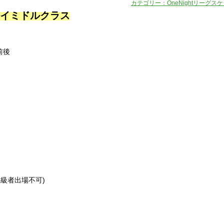
カテゴリー：OneNightリーグス
ジョイミドルクラス
0前後
級者出場不可)