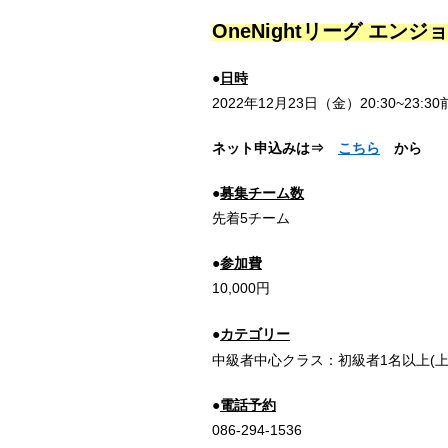
OneNightリーグ エン
●
日時
2022年12月23日（金
）20:30~23:3
ネット申込みは⇒
こちら
から
●
募集チーム数
先着5チーム
●
参加費
10,000円
●
カテゴリー
中級者中心クラス：初級者1名以上(上
●
電話予約
086-294-1536