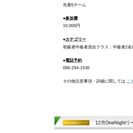
先着5チーム
●
参加費
10,000円
●
カテゴリー
初級者中級者混合クラス：中級者2名
●
電話予約
086-294-1536
その他注意事項・詳細に関しては
こ
12月OneNigh
OneNightリーグ