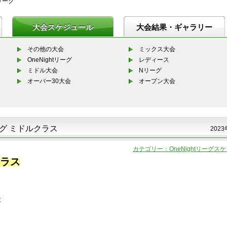
tリーグ
大会スケジュール
大会結果・ギャラリー
その他の大会
ミックス大会
OneNightリーグ
レディース
ミドル大会
Nリーグ
オーバー30大会
オープン大会
リーグ ミドルクラス
2023
カテゴリー：OneNightリーグス
クラス
後