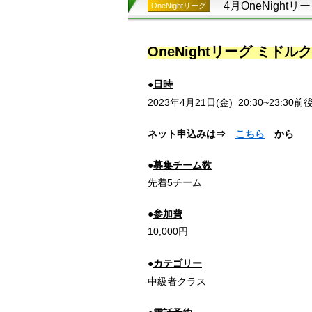
4月OneNight
OneNightリーグ
OneNightリーグ ミドル
●
日時
2023年4月21日(金)
20:30~23:30
前
ネット申込みは⇒
こちら
から
●
募集チーム数
先着5チーム
●
参加費
10,000円
●
カテゴリー
中級者クラス