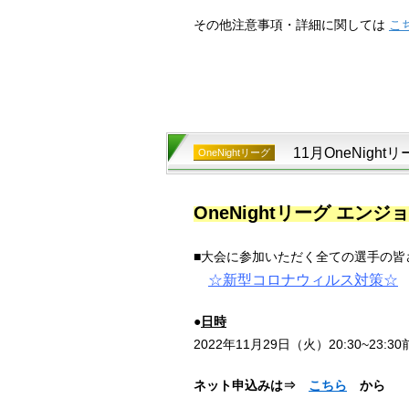
その他注意事項・詳細に関しては
こ
11月OneNigh
OneNightリーグ
OneNightリーグ エン
■大会に参加いただく全ての選手の皆
☆
新型コロナウィルス対策
☆
●
日時
2022年11月29日（火
）20:30~23:3
ネット申込みは⇒
こちら
から