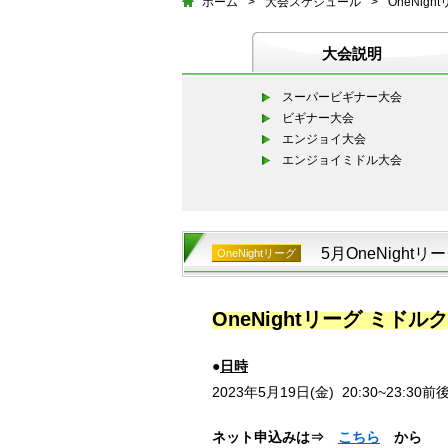
ホーム
>
大会スケジュール
>
OneNigh
大会説明
スーパービギナー大会
ビギナー大会
エンジョイ大会
エンジョイミドル大会
5月OneNight
OneNightリーグ
OneNightリーグ ミドル
●
日時
2023年5月19日(金)
20:30~23:30
前
ネット申込みは⇒
こちら
から