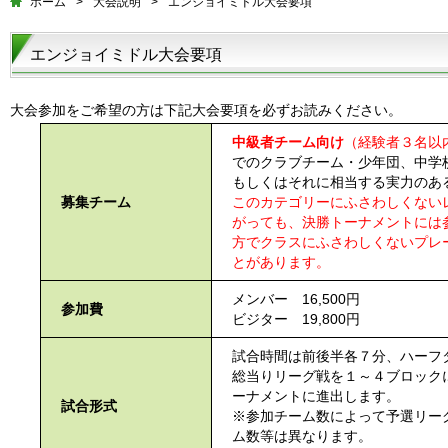
ホーム
>
大会説明
>
エンジョイミドル大会要項
エンジョイミドル大会要項
大会参加をご希望の方は下記大会要項を必ずお読みください。
中級者チーム向け
（経験者３名以
でのクラブチーム・少年団、中学
もしくはそれに相当する実力のあ
募集チーム
このカテゴリーにふさわしくない
がっても、決勝トーナメントには
方でクラスにふさわしくないプレ
とがあります。
メンバー 16,500円
参加費
ビジター 19,800円
試合時間は前後半各７分、ハーフ
総当りリーグ戦を１～４ブロック
ーナメントに進出します。
試合形式
※参加チーム数によって予選リー
ム数等は異なります。