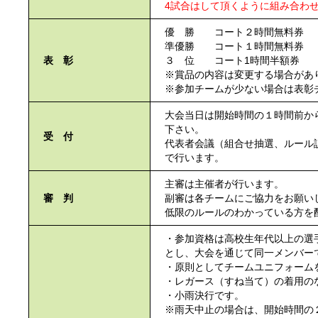
4試合はして頂くように組み合わ
優 勝 コート２時間無料券
準優勝 コート１時間無料券
表 彰
３ 位 コート1時間半額券
※賞品の内容は変更する場合があ
※参加チームが少ない場合は表彰
大会当日は開始時間の１時間前か
下さい。
受 付
代表者会議（組合せ抽選、ルール
で行います。
主審は主催者が行います。
審 判
副審は各チームにご協力をお願い
低限のルールのわかっている方を
・参加資格は高校生年代以上の選
とし、大会を通じて同一メンバー
・原則としてチームユニフォーム
・レガース（すね当て）の着用の
・小雨決行です。
※雨天中止の場合は、開始時間の