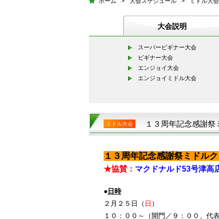
ホーム
>
大会スケジュール
>
ミドル大会
大会説明
スーパービギナー大会
ビギナー大会
エンジョイ大会
エンジョイミドル大会
１３周年記念感謝祭
ミドル大会
１３周年記念感謝祭ミドルク
★協賛：
マクドナルド53号津高
●
日時
２月２５日（
日
）
１０：００～（開門／９：００、代