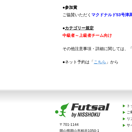
●参加賞
ご協賛いただく
マクドナルド53号津
●
カテゴリー規定
中級者～上級者チーム向け
その他注意事項・詳細に関しては、
●ネット予約は「
こちら
」から
ト
ご
リ
〒701-1144
サ
岡山県岡山市栢谷1050-1