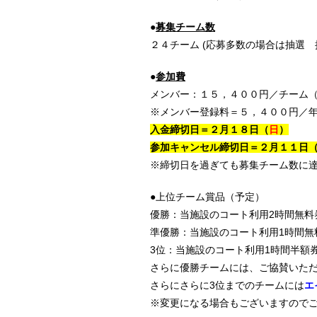
●
募集チーム数
２４チーム (応募多数の場合は抽選
●
参加費
メンバー：１５，４００円／チーム
※メンバー登録料＝５，４００円／
入金締切日＝２月１８日（
日
）
参加キャンセル締切日＝２月１１日
※締切日を過ぎても募集チーム数に
●上位チーム賞品（予定）
優勝：当施設のコート利用2時間無料
準優勝：当施設のコート利用1時間無
3位：当施設のコート利用1時間半額
さらに優勝チームには、ご協賛いた
さらにさらに3位までのチームには
エ
※変更になる場合もございますので