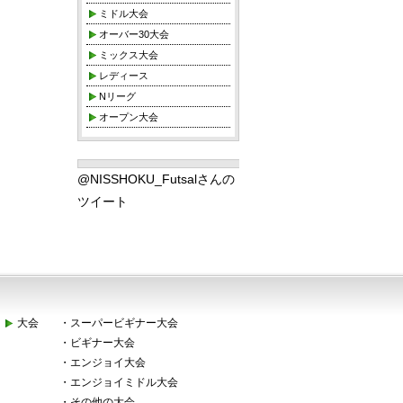
ミドル大会
オーバー30大会
ミックス大会
レディース
Nリーグ
オープン大会
@NISSHOKU_Futsalさんの
ツイート
大会
・
スーパービギナー大会
・
ビギナー大会
・
エンジョイ大会
・
エンジョイミドル大会
・
その他の大会