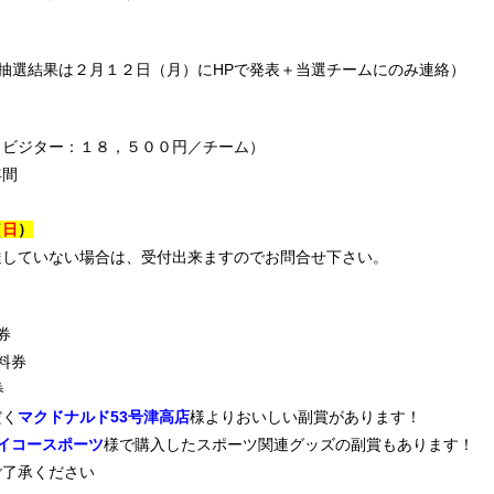
 抽選結果は２月１２日（月）にHPで発表＋当選チームにのみ連絡）
（ビジター：１８，５００円／チーム）
年間
（
日
）
達していない場合は、受付出来ますのでお問合せ下さい。
券
料券
券
だく
マクドナルド53号津高店
様よりおいしい副賞があります！
イコースポーツ
様で購入したスポーツ関連グッズの副賞もあります！
ご了承ください