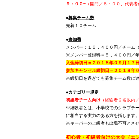
９：００~
（開門／８：００、代表者
●
募集チーム数
先着１０チーム
●
参加費
メンバー：１５，４００円／チーム
※メンバー登録料＝５，４００円／
入金締切日＝２０１８年０９月１７
参加キャンセル締切日＝２０１８年
※締切日を過ぎても募集チーム数に
●カテゴリー規定
初級者チーム向け
（経験者２名以内
※経験者とは、小学校でのクラブチ
に相当する実力のある方を指します
※キーパーの上級者も出場不可とさ
初心者・初級者向けの大会（エ