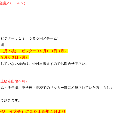
会議／８：４５）
（ビジター：１８，５００円／チーム）
年間
日（月：祝）、ビジター０９
月０３日（月）
０９
月０３日
（月）
達していない場合は、受付出来ますのでお問合せ下さい。
／上級者出場不可）
ーム・少年団、中学校・高校でのサッカー部に所属されていた方、もし
。
せて頂きます。
ンジョイ大会）に
２０１５年４月より