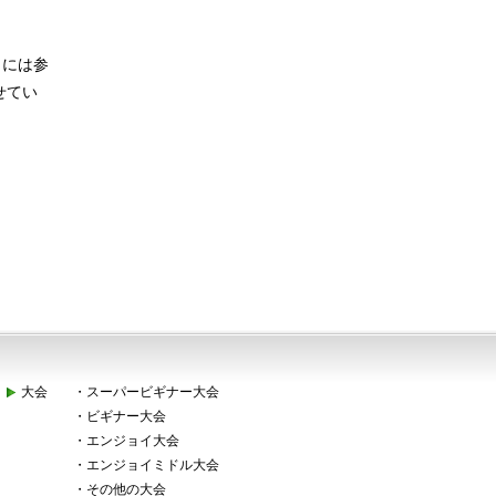
トには参
せてい
大会
・
スーパービギナー大会
・
ビギナー大会
・
エンジョイ大会
・
エンジョイミドル大会
・
その他の大会