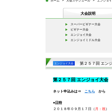
ホーム
>
大会スケジュール
>
エンジョイ
大会説明
スーパービギナー大会
ビギナー大会
エンジョイ大会
エンジョイミドル大会
第２５７回 エン
エンジョイ大会
第２５７
回 エンジョイ大会
ネット申込みは⇒
こちら
から
●
日時
２０１８年０９月１７日（
月：祝
）