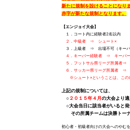
新たに規制を設けることになり
赤字が新たな規制となります。
【エンジョイ大会】
１．コート内に経験者2名以内
２．中級者 ⇒ シュート×
３．上級者 ⇒ 出場不可（キーパ
４．キーパー経験者 ⇒ キーパ
５．フットサル県リーグ所属者⇒ 
６．サッカー県リーグ所属者 ⇒ 
※シュート×ということは、このレ
上記の規制については、
○
２０１５年４月
の大会より適
○大会当日に該当者がいると発
その所属チームは決勝トーナ
初心者・初級者向けの大会へのやむ