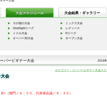
ギナー大会
大会スケジュール
大会結果・ギャラリー
その他の大会
ミックス大会
OneNightリーグ
レディース
ミドル大会
Nリーグ
オーバー30大会
オープン大会
ーパービギナー大会
2019年
カテゴリー：スーパービギナー大会スケ
ー大会
０~
（開門／９：００、代表者会議／９：４５）