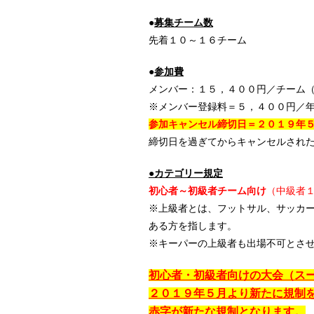
●
募集チーム数
先着１０～１６チーム
●
参加費
メンバー：１５，４００円／チーム
※メンバー登録料＝５，４００円／
参加キャンセル締切日＝２０１９年
締切日を過ぎてからキャンセルされ
●カテゴリー規定
初心者～初級者
チーム向け
（中級者
※上級者とは、フットサル、サッカ
ある方を指します。
※キーパーの上級者も出場不可とさ
初心者・初級者向けの大会（ス
２０１９年５月より新たに規制
赤字が新たな規制となります。