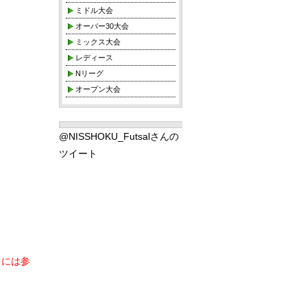
ミドル大会
オーバー30大会
ミックス大会
レディース
Nリーグ
オープン大会
@NISSHOKU_Futsalさんの
ツイート
トには参