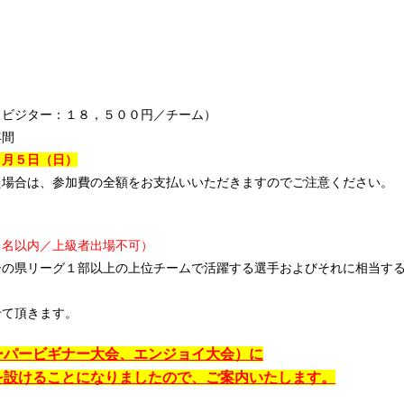
（ビジター：１８，５００円／チーム）
年間
５
月５
日
（日）
た場合は、参加費の全額をお支払いいただきますのでご注意ください。
１名以内／上級者出場不可）
ーの県リーグ１部以上の上位チームで活躍する選手およびそれに相当す
せて頂きます。
ーパービギナー大会、エンジョイ大会）に
を設けることになりましたので、ご案内いたします。