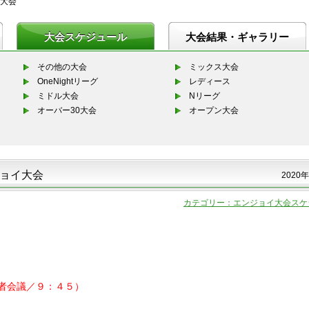
大会
大会スケジュール
大会結果・ギャラリー
その他の大会
ミックス大会
OneNightリーグ
レディース
ミドル大会
Nリーグ
オーバー30大会
オープン大会
ョイ大会
2020年
カテゴリー：エンジョイ大会スケ
者会議／９：４５）