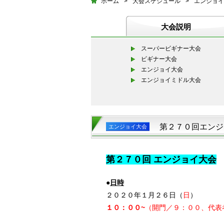
ホーム
>
大会スケジュール
>
エンジョイ
大会説明
スーパービギナー大会
ビギナー大会
エンジョイ大会
エンジョイミドル大会
第２７０回エンジ
エンジョイ大会
第２７０
回 エンジョイ大会
●
日時
２０２０年１月２６日（
日
）
１０：００~
（開門／９：００、代表