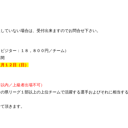
達していない場合は、受付出来ますのでお問合せ下さい。
（ビジター：１８，８００円／チーム）
年間
１
月１２日
（日）
名以内／上級者出場不可）
ーの県リーグ１部以上の上位チームで活躍する選手およびそれに相当す
せて頂きます。