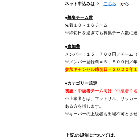
ネット申込みは⇒
こちら
から
●
募集チーム数
先着１０～１６チーム
※締切日を過ぎても募集チーム数に
●
参加費
メンバー：１５，７００円／チーム
※メンバー登録料＝５，５００円／
参加キャンセル締切日＝２０２０年
●カテゴリー規定
初級・中級者チーム向け
（中級者２
※上級者とは、フットサル、サッカ
ある方を指します。
※キーパーの上級者も出場不可とさ
上記の規制については、