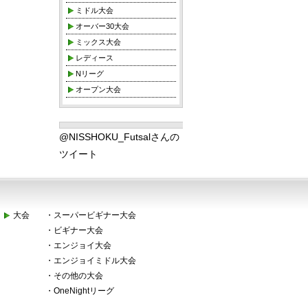
ミドル大会
オーバー30大会
ミックス大会
レディース
Nリーグ
オープン大会
@NISSHOKU_Futsalさんの
ツイート
大会
・
スーパービギナー大会
・
ビギナー大会
・
エンジョイ大会
・
エンジョイミドル大会
・
その他の大会
・
OneNightリーグ