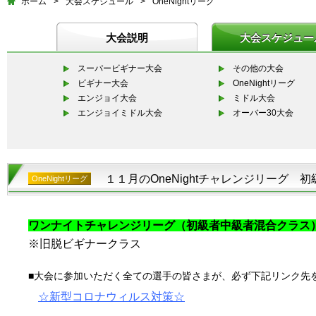
ホーム
>
大会スケジュール
>
OneNightリーグ
大会説明
大会スケジュー
スーパービギナー大会
その他の大会
ビギナー大会
OneNightリーグ
エンジョイ大会
ミドル大会
エンジョイミドル大会
オーバー30大会
１１月のOneNightチャレンジリーグ 
OneNightリーグ
ワンナイトチャレンジリーグ（初級者中級者混合クラス
※旧脱ビギナークラス
■大会に参加いただく全ての選手の皆さまが、必ず下記リンク先
☆
新型コロナウィルス対策
☆