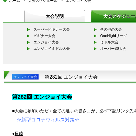
ホーム
>
大会スケジュール
>
エンジョイ大会
大会説明
大会スケジュー
スーパービギナー大会
その他の大会
ビギナー大会
OneNightリーグ
エンジョイ大会
ミドル大会
エンジョイミドル大会
オーバー30大会
第282回 エンジョイ大会
エンジョイ大会
第282回
エンジョイ大会
■大会に参加いただく全ての選手の皆さまが、必ず下記リンク先
☆
新型コロナウィルス対策
☆
●
日時