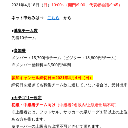
2021年4月18日（
日
）
10:00~
（開門/9:00、代表者会議/9:45）
ネット申込みは⇒
こちら
から
●
募集チーム数
先着10チーム
●
参加費
メンバー：15,700円/チーム（ビジター：18,800円/チーム）
※メンバー登録料＝5,500円/年間
参加キャンセル締切日＝2021年4
月4日
（日）
締切日を過ぎても募集チーム数に達していない場合は、受付出来
●カテゴリー規定
初級・中級者チーム向け
（中級者2名以内/上級者出場不可）
※上級者とは、フットサル、サッカーの県リーグ１部以上の上位
ある方を指します。
※キーパーの上級者も出場不可とさせて頂きます。