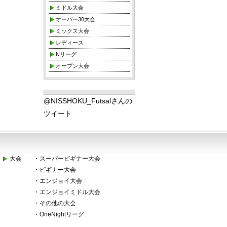
ミドル大会
オーバー30大会
ミックス大会
レディース
Nリーグ
オープン大会
@NISSHOKU_Futsalさんの
ツイート
大会
・
スーパービギナー大会
・
ビギナー大会
・
エンジョイ大会
・
エンジョイミドル大会
・
その他の大会
・
OneNightリーグ