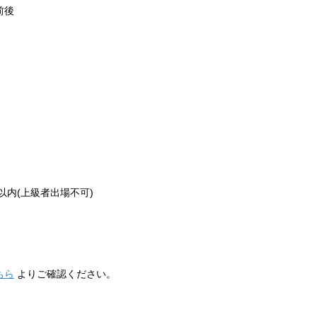
0前後
以内(上級者出場不可)
ちら
よりご確認ください。