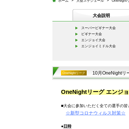
ホーム
>
大会スケジュール
>
OneNigh
大会説明
スーパービギナー大会
ビギナー大会
エンジョイ大会
エンジョイミドル大会
10月OneNigh
OneNightリーグ
OneNightリーグ エン
■大会に参加いただく全ての選手の皆
☆
新型コロナウィルス対策
☆
●
日時