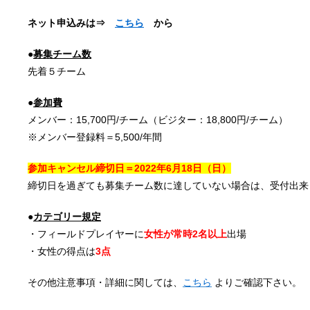
ネット申込みは⇒
こちら
から
●
募集チーム数
先着５チーム
●
参加費
メンバー：15,700円/チーム（ビジター：18,800円/チーム）
※メンバー登録料＝5,500/年間
参加キャンセル締切日＝2022年6
月18日
（日）
締切日を過ぎても募集チーム数に達していない場合は、受付出来
●
カテゴリー規定
・フィールドプレイヤーに
女性が常時2名以上
出場
・女性の得点は
3点
その他注意事項・詳細に関しては、
こちら
よりご確認下さい。