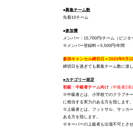
●
募集チーム数
先着10チーム
●
参加費
メンバー：15,700円/チーム（ビジター
※メンバー登録料＝5,500円/年間
参加キャンセル締切日＝2023年9
月1
締切日を過ぎても募集チーム数に達
●カテゴリー規定
初級・中級者チーム向け
（中級者2名
※中級者とは、小学校でのクラブチ
に相当する実力のある方を指します
※上級者とは、フットサル、サッカ
ある方を指します。
※キーパーの上級者も出場不可とさ