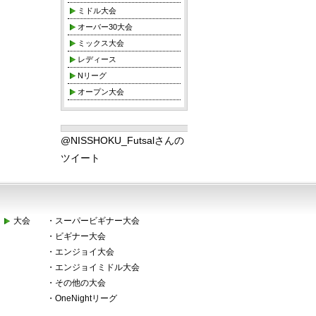
ミドル大会
オーバー30大会
ミックス大会
レディース
Nリーグ
オープン大会
@NISSHOKU_Futsalさんの
ツイート
大会
・
スーパービギナー大会
・
ビギナー大会
・
エンジョイ大会
・
エンジョイミドル大会
・
その他の大会
・
OneNightリーグ