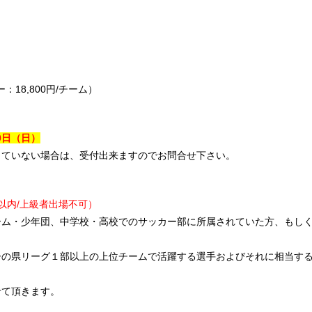
：18,800円/チーム）
0日
（日）
していない場合は、受付出来ますのでお問合せ下さい。
以内/上級者出場不可）
ーム・少年団、中学校・高校でのサッカー部に所属されていた方、もし
。
ーの県リーグ１部以上の上位チームで活躍する選手およびそれに相当す
せて頂きます。