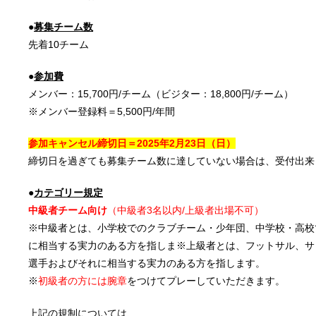
●
募集チーム数
先着10チーム
●
参加費
メンバー：15,700円/チーム（ビジター：18,800円/チーム）
※メンバー登録料＝5,500円/年間
参加キャンセル締切日＝2025年2月23
日（日）
締切日を過ぎても募集チーム数に達していない場合は、受付出来
●
カテゴリー規定
中級者チーム向け
（中級者3名以内/上級者出場不可）
※中級者とは、小学校でのクラブチーム・少年団、中学校・高校
に相当する実力のある方を指しま※上級者とは、フットサル、サ
選手およびそれに相当する実力のある方を指します。
※
初級者の方には腕章
をつけてプレーしていただきます。
上記の規制については、