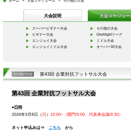
ホーム
>
大会スケジュール
>
その他の大会
大会説明
大会スケジュー
スーパービギナー大会
その他の大会
ビギナー大会
OneNightリーグ
エンジョイ大会
ミドル大会
エンジョイミドル大会
オーバー30大会
第43回 企業対抗フットサル大会
その他の大会
第43回 企業対抗フットサル大会
●
日時
2026年3月8日（
日
）
10:00~（開門/9:00、代表者会議/9:30）
ネット申込みは⇒
こちら
から