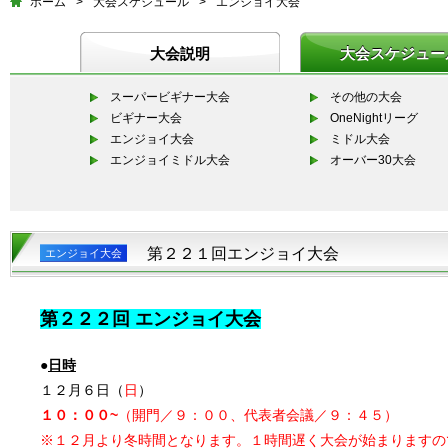
ホーム
>
大会スケジュール
>
エンジョイ大会
大会説明
大会スケジュー
スーパービギナー大会
その他の大会
ビギナー大会
OneNightリーグ
エンジョイ大会
ミドル大会
エンジョイミドル大会
オーバー30大会
第２２１回エンジョイ大会
エンジョイ大会
第２２２
回 エンジョイ大会
●
日時
１２月６日（
日
）
１０：００~
（開門／９：００、代表者会議／９：４５）
※１２月より冬時間となります。１時間遅く大会が始まりますの