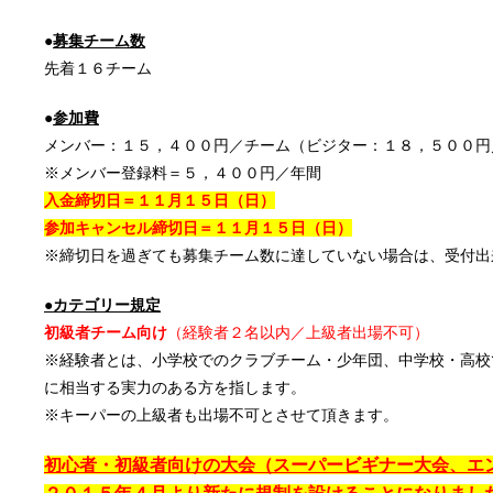
●
募集チーム数
先着１６チーム
●
参加費
メンバー：１５，４００円／チーム（ビジター：１８，５００円
※メンバー登録料＝５，４００円／年間
入金締切日＝１１月１５日（日）
参加キャンセル締切日＝１１月１５日（日）
※締切日を過ぎても募集チーム数に達していない場合は、受付出
●カテゴリー規定
初級者チーム向け
（経験者２名以内／上級者出場不可）
※経験者とは、小学校でのクラブチーム・少年団、中学校・高校
に相当する実力のある方を指します。
※キーパーの上級者も出場不可とさせて頂きます。
初心者・初級者向けの大会（スーパービギナー大会、エ