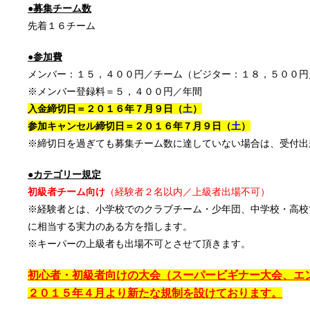
●募集チーム数
先着１６チーム
●参加費
メンバー：１５，４００円／チーム（ビジター：１８，５００円
※メンバー登録料＝５，４００円／年間
入金締切日＝２０１６年７月９日（
土
）
参加キャンセル締切日＝２０１６年７月９
日（
土
）
※締切日を過ぎても募集チーム数に達していない場合は、受付出
●カテゴリー規定
初級者チーム向け
（経験者２名以内／上級者出場不可）
※経験者とは、小学校でのクラブチーム・少年団、中学校・高校
に相当する実力のある方を指します。
※キーパーの上級者も出場不可とさせて頂きます。
初心者・初級者向けの大会（スーパービギナー大会、エ
２０１５年４月より新たな規制を設けております
。