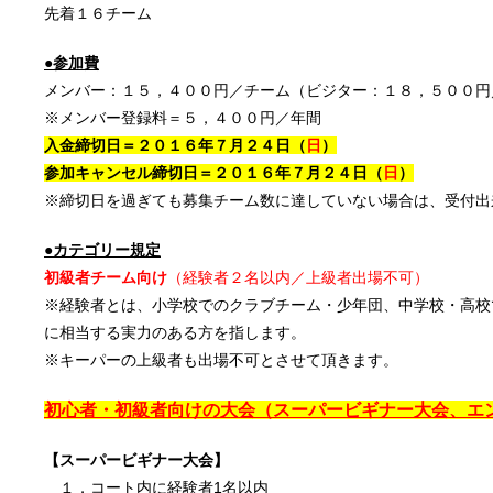
先着１６チーム
●参加費
メンバー：１５，４００円／チーム（ビジター：１８，５００円
※メンバー登録料＝５，４００円／年間
入金締切日＝２０１６年７月２４日（
日
）
参加キャンセル締切日＝２０１６年７月２４
日（
日
）
※締切日を過ぎても募集チーム数に達していない場合は、受付出
●カテゴリー規定
初級者チーム向け
（経験者２名以内／上級者出場不可）
※経験者とは、小学校でのクラブチーム・少年団、中学校・高校
に相当する実力のある方を指します。
※キーパーの上級者も出場不可とさせて頂きます。
初心者・初級者向けの大会（スーパービギナー大会、エ
【スーパービギナー大会】
１．コート内に経験者1名以内