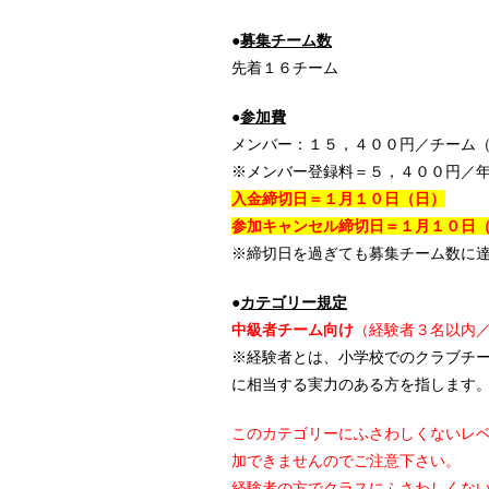
●
募集チーム数
先着１６チーム
●
参加費
メンバー：１５，４００円／チーム
※メンバー登録料＝５，４００円／
入金締切日＝１月１０日（日）
参加キャンセル締切日＝１月１０日
※締切日を過ぎても募集チーム数に
●
カテゴリー規定
中級者チーム向け
（経験者３名以内
※経験者とは、小学校でのクラブチ
に相当する実力のある方を指します
このカテゴリーにふさわしくないレ
加できませんのでご注意下さい。
経験者の方でクラスにふさわしくな