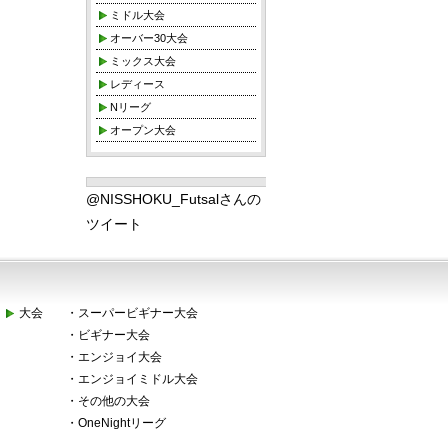
ミドル大会
オーバー30大会
ミックス大会
レディース
Nリーグ
オープン大会
@NISSHOKU_Futsalさんの
ツイート
大会
・
スーパービギナー大会
・
ビギナー大会
・
エンジョイ大会
・
エンジョイミドル大会
・
その他の大会
・
OneNightリーグ