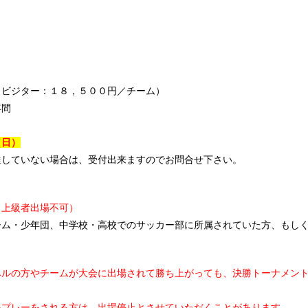
（ビジター：１８，５００円／チーム）
年間
（日）
達していない場合は、受付出来ますのでお問合せ下さい。
／上級者出場不可）
ーム・少年団、中学校・高校でのサッカー部に所属されていた方、もし
。
ベルの方やチームが大会に出場されて勝ち上がっても、決勝トーナメン
いプレーをされる方は、出場停止とさせていただくことがあります。