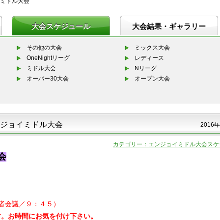
ミドル大会
大会スケジュール
大会結果・ギャラリー
その他の大会
ミックス大会
OneNightリーグ
レディース
ミドル大会
Nリーグ
オーバー30大会
オープン大会
ジョイミドル大会
2016年
カテゴリー：エンジョイミドル大会スケ
会
者会議／９：４５）
す。お時間にお気を付け下さい。