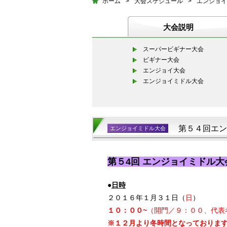
ホーム
>
大会スケジュール
>
エンジョイ
大会説明
スーパービギナー大会
ビギナー大会
エンジョイ大会
エンジョイミドル大会
第５４回エン
エンジョイミドル大会
第５4
回 エンジョイミドル大
●
日時
２０１６年１月３１日（
日
）
１０：００~
（開門／９：００、代表
※１２月より冬時間となっておりま