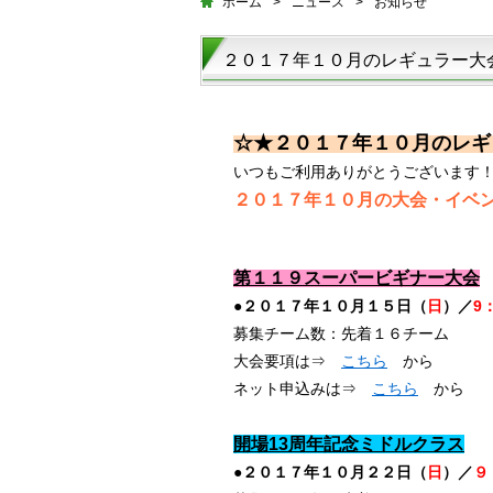
ホーム
>
ニュース
>
お知らせ
２０１７年１０月のレギュラー大
☆★２０１７年１０月のレギ
いつもご利用ありがとうございます
２０１７年１０
月の大会・イベ
第１１９スーパービギナー大会
●２０１７年１０月１５日（
日
）／
9
募集チーム数：先着１６チーム
大会要項は⇒
こちら
から
ネット申込みは⇒
こちら
から
開場13周年記念ミドルクラス
●２０１７年１０月２２日（
日
）／
９