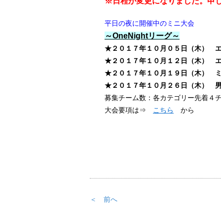
※日程が変更になりました。申し
平日の夜に開催中のミニ大会
～OneNightリーグ～
★
２０１７年１０
月０５日（
木
）
★２０１７年１０月１２日（
木
） 
★
２０１７年１０
月１９日（
★２０１７年１０月２６日（木
） 
募集チーム数：各カテゴリー先着４
大会要項は⇒
こちら
から
＜ 前へ