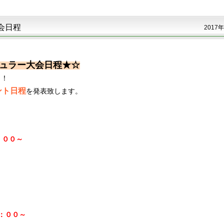
会日程
2017年
ュラー大会日程★☆
！！
ント日程
を発表致します。
：００～
：００～