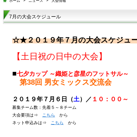
ホーム
>
ニュース
>
大会情報
7月の大会スケジュール
☆★２０１９年７月の大会スケジュ
【土日祝の日中の大会】
■
七夕カップ
～織姫と彦星のフットサル～
第38回 男女ミックス交流会
２０１９年７月６日（
土
）／
１０：００～
募集チーム数：先着５～８チーム
大会要項は⇒
こちら
から
ネット申込みは⇒
こちら
から