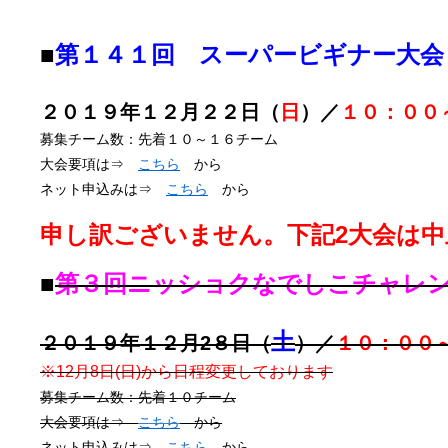
■
第１４１回 スーパービギナー大会
２０１９年１２月２２日（
日
）／
１０：００
募集チーム数：先着１０～１６チーム
大会要項は⇒
こちら
から
ネット申込みは⇒
こちら
から
申し訳ございません。下記2大会は
■
第３回ニッショクなでしこチャレ
土
２０１９年１２月2８日（
）／
１０：００
※12月8日(日)から日程変更しております
募集チーム数：先着１０チーム
大会要項は⇒
こちら
から
ネット申込みは⇒
こちら
から