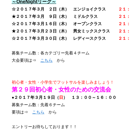
～OneNightリーグ～
☆２０１７年３
月 ２日（
木
） エンジョイクラス
２１：
★２０１７年３月 ９日（
木
） ミドルクラス
２１：
☆２０１７年３
月１６日（木） オープンクラス
２１：
★２０１７年３月２３日（木
） 男女ミックスクラス
２１：
☆２０１７年３
月３０日（木） レディースクラス
２１：
募集チーム数：各カテゴリー先着４チーム
大会要項は⇒
こちら
から
初心者・女性・小学生でフットサルを楽しみましょう！
第２９回初心者・女性のための交流会
●２０１７年３月１９
日（
日
） １３：００～１６：００
募集チーム数：先着６チーム
要項は⇒
こちら
から
エントリーお待ちしております！！