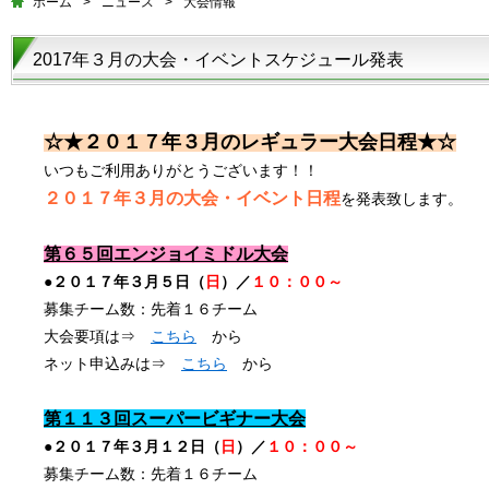
ホーム
>
ニュース
>
大会情報
2017年３月の大会・イベントスケジュール発表
☆★２０１７年３月のレギュラー大会日程★☆
いつもご利用ありがとうございます！！
２０１７年３
月の大会・イベント日程
を発表致します。
第６５回エンジョイミドル大会
●２０１７年３月５日（
日
）／
１０：００～
募集チーム数：先着１６チーム
大会要項は⇒
こちら
から
ネット申込みは⇒
こちら
から
第１１３
回スーパービギナー大会
●２０１７年３月１２日（
日
）／
１０：００～
募集チーム数：先着１６チーム