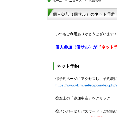
ホーム
>
ニュース
>
お知らせ
個人参加（個サル）のネット予約
いつもご利用ありがとうございます
個人参加（個サル）が
『ネット
ネット予約
①予約ページにアクセスし、予約表
https://www.vlcm.net/rc/pc/index.p
②左上の「参加申込」をクリック
③メンバーIDとパスワード（ご登録