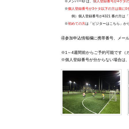
※メンバーID は、
個人登録番号が4ケタ
※
個人登録番号が3ケタ以下の方は前に0
例）
個人登録番号が
4321 番の方は「
※
初めての方
は「ビジターはこちら」か
④参加申込情報欄に携帯番号、メー
※1～4週間前からご予約可能です（
※個人登録番号が分からない場合は、TEL