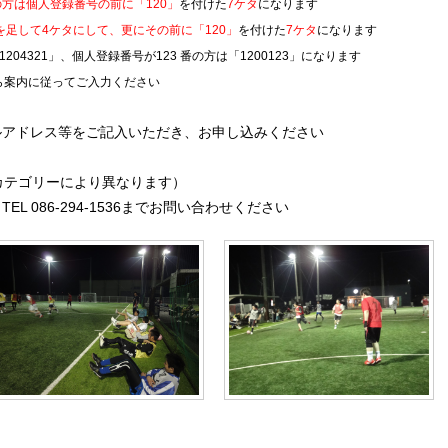
の方は
個人登録番号の前に「120」
を付けた
7ケタ
になります
を足して4ケタにして、更にその前に「120」
を付けた
7ケタ
になります
1204321」、
個人登録番号が
123 番の方は「1200123」になります
ら案内に従ってご入力ください
ルアドレス等をご記入いただき、お申し込みください
カテゴリーにより異なります）
 086-294-1536までお問い合わせください