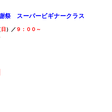
謝祭 スーパービギナークラス
（
日
）／
９：００～
ム
】